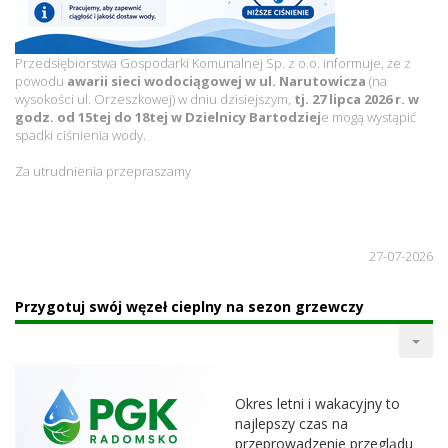
Przedsiębiorstwa Gospodarki Komunalnej Sp. z o.o. informuje, że z
powodu
awarii sieci wodociągowej w ul. Narutowicza
(na
wysokości ul. Orzeszkowej) w dniu dzisiejszym,
tj. 27 lipca 2026 r. w
godz. od 15tej do 18tej w Dzielnicy Bartodziej
e mogą wystąpić
spadki ciśnienia wody.
Za utrudnienia przepraszamy
27-07-2026
Przygotuj swój węzeł cieplny na sezon grzewczy
Okres letni i wakacyjny to
najlepszy czas na
przeprowadzenie przeglądu