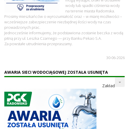
wody lub spadki ciśnienia wody
na terenie miasta Radomska.
Prosimy mieszkańców o wyrozumiałość oraz – w miarę możliwości –
wcześniejsze zabezpieczenie niezbędnej ilości wody na czas
prowadzonych prac.
Jednocześnie informujemy, że podstawiona zostanie beczka z wodą
pitną przy ul. Leszka Czarnego — przy Banku Pekao S.A.
Za powstałe utrudnienia przepraszamy.
30-06-2026
AWARIA SIECI WODOCIĄGOWEJ ZOSTAŁA USUNIĘTA
Zakład