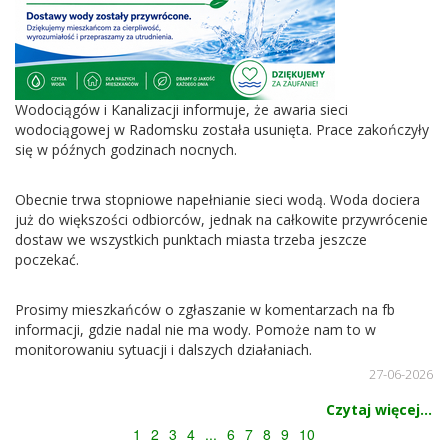
Wodociągów i Kanalizacji informuje, że awaria sieci
wodociągowej w Radomsku została usunięta. Prace zakończyły
się w późnych godzinach nocnych.
Obecnie trwa stopniowe napełnianie sieci wodą. Woda dociera
już do większości odbiorców, jednak na całkowite przywrócenie
dostaw we wszystkich punktach miasta trzeba jeszcze
poczekać.
Prosimy mieszkańców o zgłaszanie w komentarzach na fb
informacji, gdzie nadal nie ma wody. Pomoże nam to w
monitorowaniu sytuacji i dalszych działaniach.
27-06-2026
Czytaj więcej...
1
2
3
4
...
6
7
8
9
10