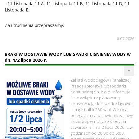
- 11 Listopada 11 A, 11 Listopada 11 B, 11 Listopada 11 D, 11
Listopada E.
Za utrudnienia przepraszamy.
6-07-2026
BRAKI W DOSTAWIE WODY LUB SPADKI CIŚNIENIA WODY w
dn. 1/2 lipca 2026 r.
Zakład Wodociągów i Kanalizacji
Przedsiębiorstwa Gospodarki
Komunalnej Sp. z o.o. informuje,
że w związku z planowaną
konserwacją sieci wodociągowej
– magistrali fi 250 w ul. Wilsona,
polegającą na wstawieniu zasuwy
sieciowej, w nocy ze środy na
czwartek, z 1 na 2 lipca 2026 r., w
godzinach od 20:00 do 5:00,
mogą wystąpić braki w dostawie